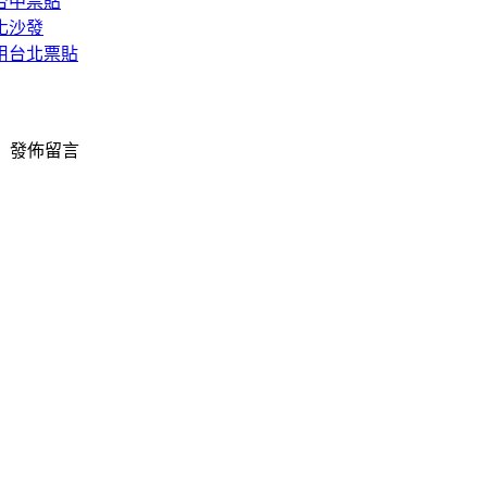
台中票貼
化沙發
用台北票貼
〉發佈留言