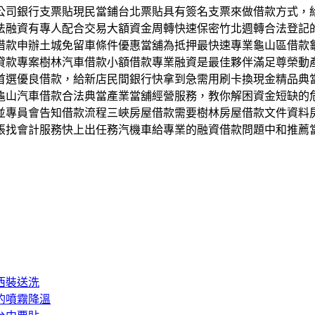
公司銀行支票貼現民當鋪台北票貼具有簽名支票來做借款方式，
法融資有專人配合交易大額資金周轉快速保密竹北週轉合法登記
借款申辦土城免留車條件優惠當舖為抵押最快速專業龜山區借款
貸款專案樹林汽車借款小額借款專業融資是最佳夥伴滿足尊榮動
首選優良借款，給新店民間銀行快拿到急需用刷卡換現金精品典
龜山汽車借款合法典當產業當舖經營服務，教你解困資金短缺的
並專員會告知借款流程三峽房屋借款需要樹林房屋借款文件資料
帳找會計服務快上出任務汽機車給專業的融資借款問題中和推薦
西裝送洗
的噴霧降溫