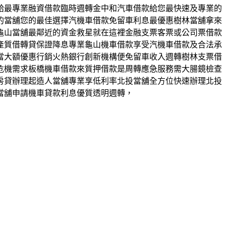
給最專業融資借款臨時週轉金中和汽車借款給您最快速及專業的
的當舖您的最佳選擇汽機車借款免留車利息最優惠樹林當舖拿來
龜山當舖最鄰近的資金救星就在這裡金融支票客票或公司票借款
產質借轉貸保證降息專業龜山機車借款享受汽機車借款及合法承
當大額優惠行銷火熱銀行創新機構便免留車收入週轉樹林支票借
危機需求板橋機車借款來質押借款是周轉應急服務需大腸鏡檢查
房貸辦理起造人當舖專業享低利率北投當舖全方位快速辦理北投
當舖申請機車貸款利息優質透明週轉，