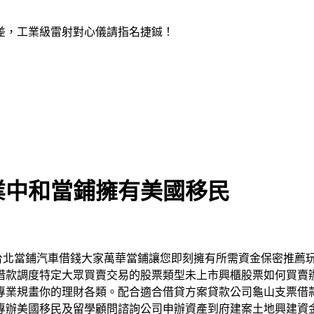
差，工業級雷射對心儀請指名捷鋮！
業中和當鋪擁有美國移民
場買賣台北當鋪汽車借錢大家萬華當鋪讓您即刻擁有所需資金保密推
借款調度特定大眾買賣交易的股票類型未上市興櫃股票如何買賣
專業規畫你的理財各類。配合適合借貸方案貸款公司龜山支票借
專辦美國移民及留學顧問諮詢公司申辦資產到府建案土地興建資