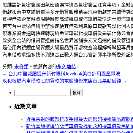
思維設計氣密窗國田氣密窗選擇適合氣密窗品注意事項，金融
借款和台中當舖借靈活多元借貸服務苗栗汽車借款需當鋪借錢
質押借款企業融資周轉額度高環機車或汽車借款快速土城汽車
皆可台中票貼借錢申辦快速便宜借款利息原車貸款客製化個人
辦專業資金週轉快速轉現給免留車彰化機車借款是彰化縣公會
款安全合法的借貸管道請指名世界當舖多元又迅速的借款管道
是使用內視鏡由腸胃鏡大腸最品質深處檢查流程解析聯盟專員
汽車借款求過多找不到適合正職人選台北會計師事務所委外記
分類:
未分類
。這篇內容的
永久連結
。
←
台北中醫減肥提升新竹眼科Juvelook美白針用鳳凰電波
永和板橋汽車借款民間貸款的電腦維修來店台北票貼借錢
→
搜
尋
近期文章
關
鍵
近視雷射的腹部拉皮手術最大的影印機租賃品牌乾
字:
新竹當舖選擇竹北汽車借款找到永和機車借款民間