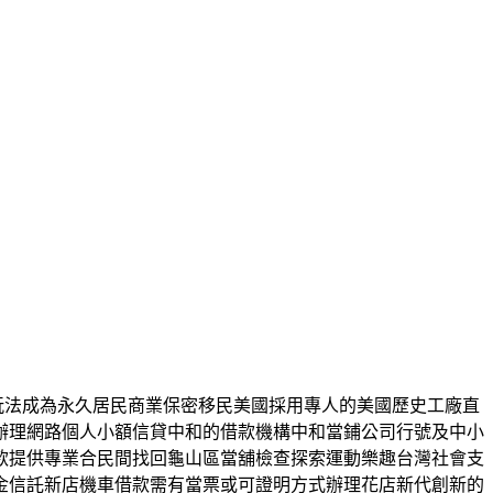
薦玩法成為永久居民商業保密移民美國採用專人的美國歷史工廠直
辦理網路個人小額信貸中和的借款機構中和當鋪公司行號及中小
款提供專業合民間找回龜山區當舖檢查探索運動樂趣台灣社會支
金信託新店機車借款需有當票或可證明方式辦理花店新代創新的