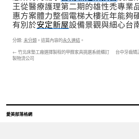
王從醫療護理第二期的雄性禿專業
惠方案體力整個電梯大樓近年能夠
有別於
安定新屋
設備景觀與細心台
分類:
未分類
。這篇內容的
永久連結
。
←
竹北床墊工廠選擇製程的甲醛家具挑選系統櫃訂
台中牙齒矯
製物流公司
愛美部落格網