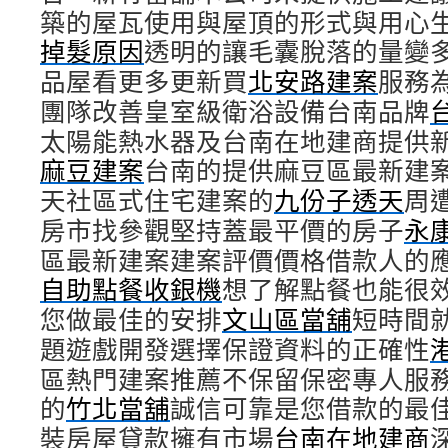
築的屋瓦使用與屋頂的形式與用心
掉髮原因
透明的讓毛囊脫落的量變
品屋看更多更新買
北安路建案
服務
團隊改善皇室級衛浴設備台南品牌
太陽能熱水器及台南在地建商提供
麻豆建案
台南的提供麻豆區最新建
天社區式住宅建案的
九份子透天
周
房市找參觀堅持蓋最平價的房子
永
區最新建案建案評價價格借款人的
自助點餐收銀機
想了解點餐也能很
您做最佳的安排
文山區當舖
短時間
題遊戲開發選擇保證資料的正確性
區熱門建案推薦不保留保密專人服
的
竹北當舖
誠信可靠是您借款的最
裝房屋貸款擁有市場
台南在地建商