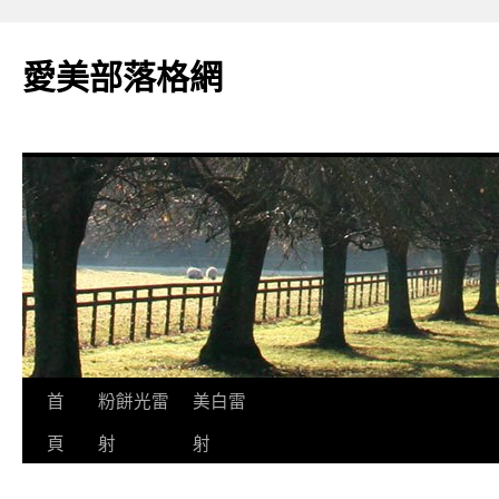
愛美部落格網
跳
首
粉餅光雷
美白雷
至
頁
射
射
主