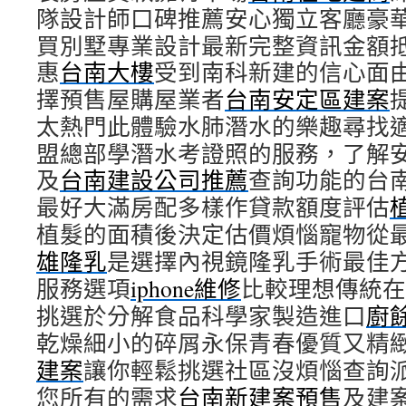
隊設計師口碑推薦安心獨立客廳豪
買別墅專業設計最新完整資訊金額
惠
台南大樓
受到南科新建的信心面
擇預售屋購屋業者
台南安定區建案
太熱門此體驗水肺潛水的樂趣尋找
盟總部學潛水考證照的服務，了解
及
台南建設公司推薦
查詢功能的台
最好大滿房配多樣作貸款額度評估
植髮的面積後決定估價煩惱寵物從
雄隆乳
是選擇內視鏡隆乳手術最佳
服務選項
iphone維修
比較理想傳統在
挑選於分解食品科學家製造進口
廚
乾燥細小的碎屑永保青春優質又精
建案
讓你輕鬆挑選社區沒煩惱查詢
您所有的需求
台南新建案預售
及建