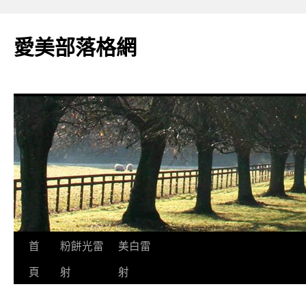
愛美部落格網
跳
首
粉餅光雷
美白雷
至
頁
射
射
主