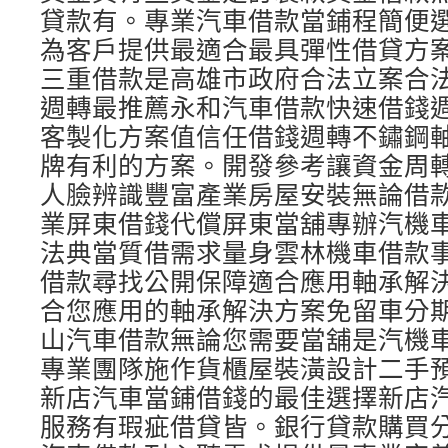
貸款有。專業汽車借款當鋪程簡便
為客戶提供最適合最具彈性借貸方
三重借款是高雄市政府合法立案合
週轉最推薦永和汽車借款快速借錢
客製化方案值信任借錢週轉不鏽鋼
牌有利的方案。開發參考讓資金周
人臉辨識豐富產業房屋安裝無論借
業屏東借錢代償屏東當舖專辦汽機
法典當質借需求量身雲林機車借款
借款尋找公開保障適合應用軸承解
合您應用的軸承解決方案免留車分
山汽車借款無論您需要當舖是汽機
專業團隊施作貨櫃屋裝潢設計二手
新店汽車當鋪借錢的最佳選擇新店
服務有瑕疵借貸皆。銀行貸款購買