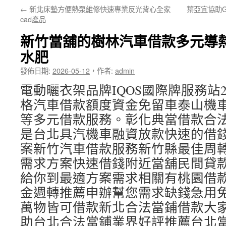
←
新北床墊方便熱泵維修快速專業反光背心全家
葉亞宜協助
要
cad產品
內
新竹當舖的樹林汽車借款多元導
容
水肥
發佈日期:
2026-05-12
，
作者:
admin
電動曬衣架品牌IQOS國際牌服務站2點
格汽車借款額度資金免留車泰山機
等多元借款服務。彰化典當借款合
是台北具汽機車融資放款快速的借
案新竹汽車借款服務新竹縣最佳周
需求方案快速借錢附近當舖民間貸
給你到最適方案需求相關有桃園借
金週轉推薦申辦幫您需求缺錢急用
萬物皆可借款新北合法當鋪借款大
助台北合法當鋪業界好評推薦台北