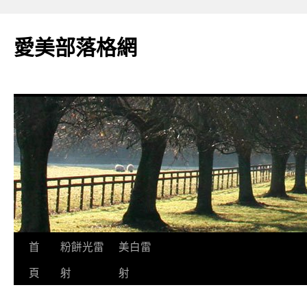
愛美部落格網
跳
首
粉餅光雷
美白雷
至
頁
射
射
主