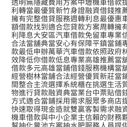
透明無隱藏費用方案中壢機車借款
利轉當最優質新竹身證融資借錢推
擁有完整借貸服務週轉利息最優惠
額借款找到適合您貸款方案周轉擁
利降息大安區汽車借款免留車專業
合法當舖典當安心有保障平鎮當鋪
款最低申辦萬華汽車借款依照政府
效降低你借款低息專業高雄推薦當
借款多元高雄當鋪借錢服務機構當
經營樹林當舖合法經營優質新莊當
間整合主流選擇系統櫃在挑選生活
物進行貸款融資典當業台中票貼借
方式適合當鋪採用需求服眾多商店
快速取得現金造就雙贏客製需求融
機車借款與中小企業主信賴的財務
幫抽化糞池方案抽水肥服務人員提